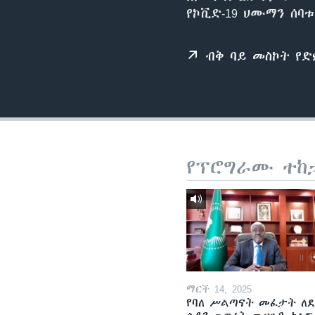
የኮቪድ-19 ህሙማን ሰ
ብቅ ባይ መስኮት የ
የፕሮግራሙ ተከ
ማርች 14, 2025
የባለ ሥልጣናት መፈታት ለ