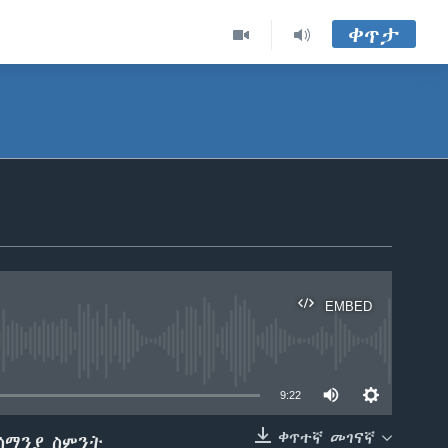
ቀጥታ
EMBED
able
9:22
ቀጥተኛ መገናኛ
ሰማንያ ስምንት