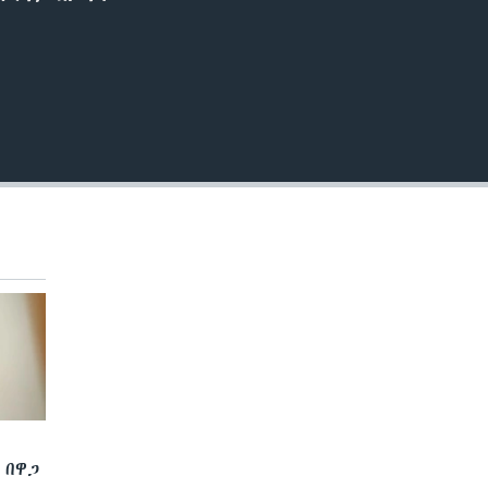
EMBED
 በዋጋ