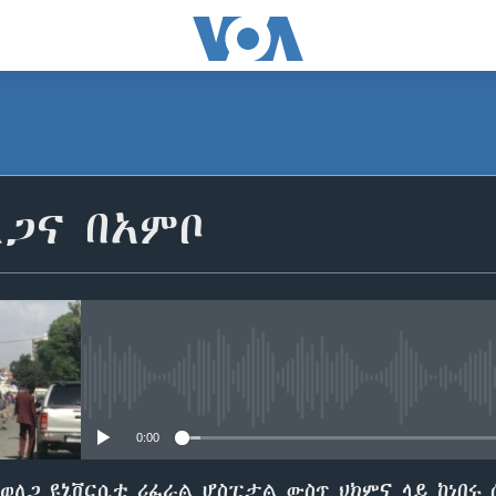
ለጋና በአምቦ
No media source currently avail
0:00
ወለጋ ዩኒቨርሲቲ ሪፈራል ሆስፒታል ውስጥ ህክምና ላይ ከነበሩ 