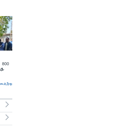
 800
ለጹ
መልከቱ