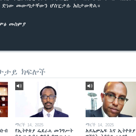
ባቱ ድነው መውጣታቸውን ሆስፒታሉ አስታውቋል።
ድምፅ መስምያ
ታታይ ክፍሎች
ማርች 14, 2025
ማርች 14, 2025
ደቡብ
የኢትዮጵያ ፌደራል መንግሥት
አይኤምኤፍ እና ኢትዮጵያ