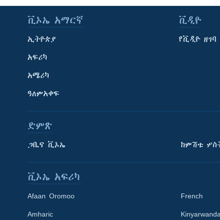
ቪኦኤ አማርኛ
ቪዲዮ
ኢትዮጵያ
የቪዲዮ ዘገባ
አፍሪካ
አሜሪካ
ዓለምአቀፍ
ድምጽ
ጋቢና ቪኦኤ
ከምሽቱ ሦስ
ቪኦኤ አፍሪካ
Afaan Oromoo
French
Amharic
Kinyarwand