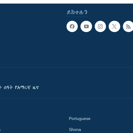
ይከተሉን
ት ሰዓት የአማርኛ ዜና
Portuguese
a
Shona