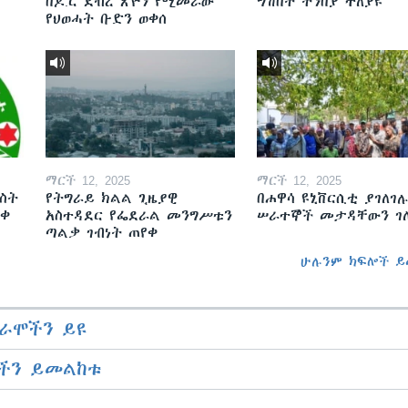
በዶ.ር ደብረ ጽዮን የሚመራው
ግሽበት ትንበያ ተለያዩ
የህወሓት ቡድን ወቀሰ
ማርች 12, 2025
ማርች 12, 2025
ስት
የትግራይ ክልል ጊዜያዊ
በሐዋሳ ዩኒቨርሲቲ ያገለገሉ
ወቀ
አስተዳደር የፌደራል መንግሥቱን
ሠራተኞች መታዳቸውን ገ
ጣልቃ ገብነት ጠየቀ
ሁሉንም ክፍሎች ይ
ራሞችን ይዩ
ችን ይመልከቱ