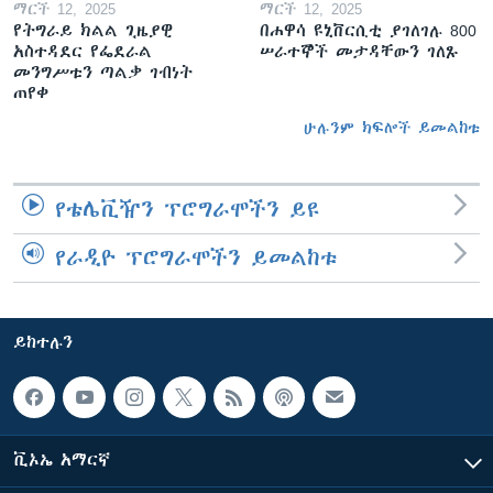
ማርች 12, 2025
ማርች 12, 2025
የትግራይ ክልል ጊዜያዊ
በሐዋሳ ዩኒቨርሲቲ ያገለገሉ 800
አስተዳደር የፌደራል
ሠራተኞች መታዳቸውን ገለጹ
መንግሥቱን ጣልቃ ገብነት
ጠየቀ
ሁሉንም ክፍሎች ይመልከቱ
የቴሌቪዥን ፕሮግራሞችን ይዩ
የራዲዮ ፕሮግራሞችን ይመልከቱ
ይከተሉን
ቪኦኤ አማርኛ