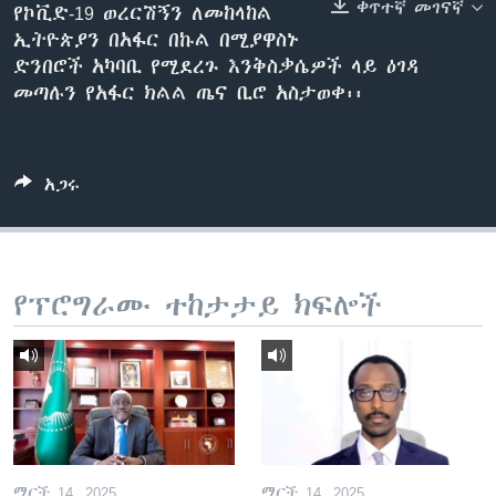
ቀጥተኛ መገናኛ
የኮቪድ-19 ወረርሽኝን ለመከላከል
ኢትዮጵያን በአፋር በኩል በሚያዋስኑ
ድንበሮች አካባቢ የሚደረጉ እንቅስቃሴዎች ላይ ዕገዳ
ቋንቋዎች
መጣሉን የአፋር ክልል ጤና ቢሮ አስታወቀ፡፡
አጋሩ
የፕሮግራሙ ተከታታይ ክፍሎች
ማርች 14, 2025
ማርች 14, 2025