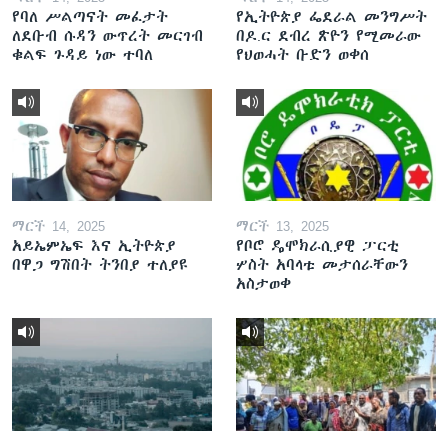
የባለ ሥልጣናት መፈታት
የኢትዮጵያ ፌደራል መንግሥት
ለደቡብ ሱዳን ውጥረት መርገብ
በዶ.ር ደብረ ጽዮን የሚመራው
ቁልፍ ጉዳይ ነው ተባለ
የህወሓት ቡድን ወቀሰ
ማርች 14, 2025
ማርች 13, 2025
አይኤምኤፍ እና ኢትዮጵያ
የቦሮ ዴሞክራሲያዊ ፓርቲ
በዋጋ ግሽበት ትንበያ ተለያዩ
ሦስት አባላቱ መታሰራቸውን
አስታወቀ