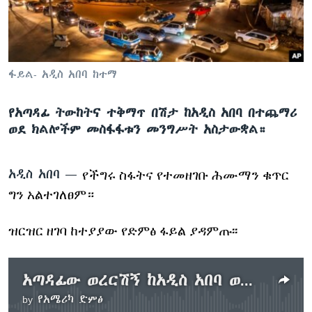
ቋንቋዎች
ፋይል- አዲስ አበባ ከተማ
የአጣዳፊ ትውከትና ተቅማጥ በሽታ ከአዲስ አበባ በተጨማሪ
ወደ ክልሎችም መስፋፋቱን መንግሥት አስታውቋል።
አዲስ አበባ —
የችግሩ ስፋትና የተመዘገቡ ሕሙማን ቁጥር
ግን አልተገለፀም።
ዝርዝር ዘገባ ከተያያው የድምፅ ፋይል ያዳምጡ፡፡
አጣዳፊው ወረርሽኝ ከአዲስ አበባ ወጭም እየተስፋፋ ነው
by
የአሜሪካ ድምፅ
No media source currently available