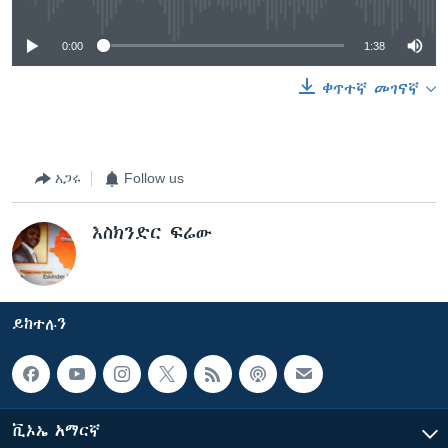
0:00
1:38
ቀጥተኛ መገናኛ
አጋሩ
Follow us
እስክንድር ፍሬው
ይከተሉን
ቪኦኤ አማርኛ