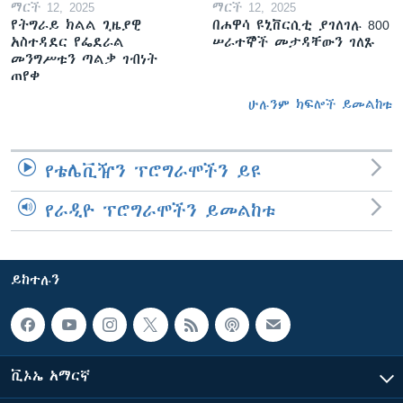
ማርች 12, 2025
ማርች 12, 2025
የትግራይ ክልል ጊዜያዊ
በሐዋሳ ዩኒቨርሲቲ ያገለገሉ 800
አስተዳደር የፌደራል
ሠራተኞች መታዳቸውን ገለጹ
መንግሥቱን ጣልቃ ገብነት
ጠየቀ
ሁሉንም ክፍሎች ይመልከቱ
የቴሌቪዥን ፕሮግራሞችን ይዩ
የራዲዮ ፕሮግራሞችን ይመልከቱ
ይከተሉን
ቪኦኤ አማርኛ