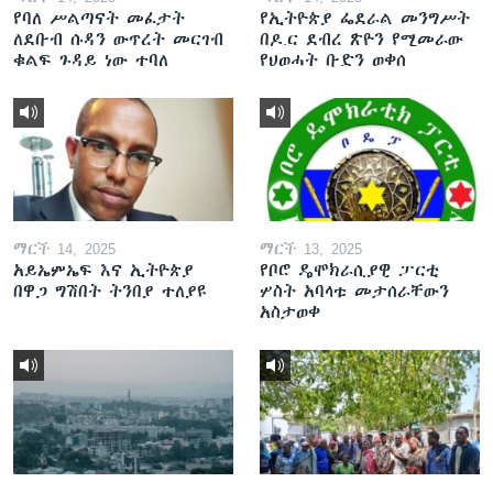
የባለ ሥልጣናት መፈታት
የኢትዮጵያ ፌደራል መንግሥት
ለደቡብ ሱዳን ውጥረት መርገብ
በዶ.ር ደብረ ጽዮን የሚመራው
ቁልፍ ጉዳይ ነው ተባለ
የህወሓት ቡድን ወቀሰ
ማርች 14, 2025
ማርች 13, 2025
አይኤምኤፍ እና ኢትዮጵያ
የቦሮ ዴሞክራሲያዊ ፓርቲ
በዋጋ ግሽበት ትንበያ ተለያዩ
ሦስት አባላቱ መታሰራቸውን
አስታወቀ