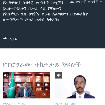
ቀጥተኛ መገናኛ
የኢትዮጵያ ሰብዓዊ መብቶች ኮሚሽን
(ኢሰመኮ)አሁን በሥራ ላይ የዋለውን
የአስቸኳይ ጊዜ ዐዋጅና ደንብ አፈፃፀምን በተመለከተ
ቋንቋዎች
ለመንግሥት ምክረ ሐሳብ አቀረበ።
አጋሩ
የፕሮግራሙ ተከታታይ ክፍሎች
ማርች 14, 2025
ማርች 14, 2025