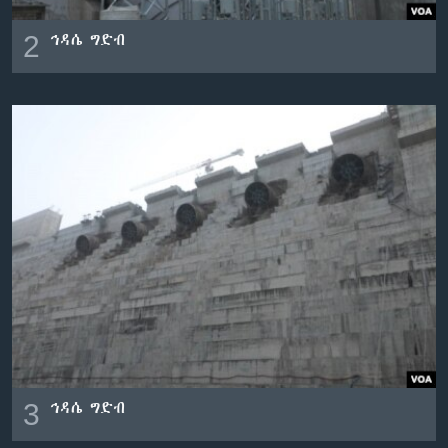
2
ኅዳሴ ግድብ
3
ኅዳሴ ግድብ