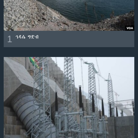
ቋንቋዎች
1
ኅዳሴ ግድብ