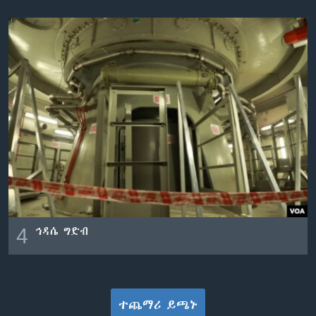
4
ኅዳሴ ግድብ
ተጨማሪ ይጫኑ