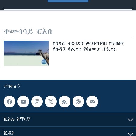
ተመሳሳይ ርእስ
የኅዳሴ ተርባይን መንቀሳቀስ፣ የግብፅና
የሱዳን ቅሬታና የባለሙያ ትንታኔ
ይከተሉን
ቪኦኤ አማርኛ
ቪዲዮ