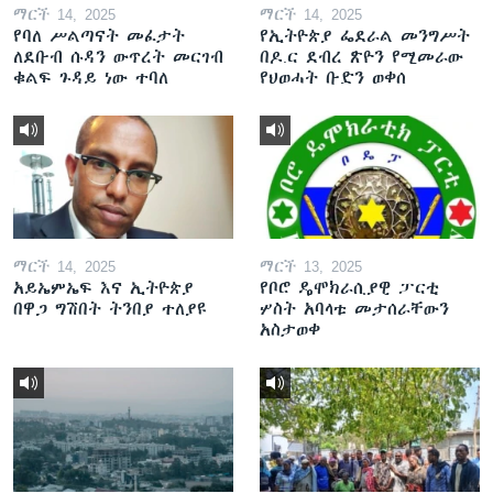
ማርች 14, 2025
ማርች 14, 2025
የባለ ሥልጣናት መፈታት
የኢትዮጵያ ፌደራል መንግሥት
ለደቡብ ሱዳን ውጥረት መርገብ
በዶ.ር ደብረ ጽዮን የሚመራው
ቁልፍ ጉዳይ ነው ተባለ
የህወሓት ቡድን ወቀሰ
ማርች 14, 2025
ማርች 13, 2025
አይኤምኤፍ እና ኢትዮጵያ
የቦሮ ዴሞክራሲያዊ ፓርቲ
በዋጋ ግሽበት ትንበያ ተለያዩ
ሦስት አባላቱ መታሰራቸውን
አስታወቀ