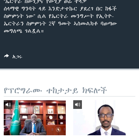
“ኤርትራ ከውጊያና የውጊያ ወሬ ተላቃ
ሰላማዊ ግንባት ላይ እንድታተኩር ያደረገ በር ከፋች
ስምምነት ነው” ሲል የኤርትራ መንግሥት የኢትዮ-
ቋንቋዎች
ኤርትራን ስምምነት 2ኛ ዓመት ኣስመልክቶ ባወጣው
መግለጫ ገልጿል።
አጋሩ
የፕሮግራሙ ተከታታይ ክፍሎች