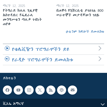
ማርች 12, 2025
ማርች 12, 2025
የትግራይ ክልል ጊዜያዊ
በሐዋሳ ዩኒቨርሲቲ ያገለገሉ 800
አስተዳደር የፌደራል
ሠራተኞች መታዳቸውን ገለጹ
መንግሥቱን ጣልቃ ገብነት
ጠየቀ
ሁሉንም ክፍሎች ይመልከቱ
የቴሌቪዥን ፕሮግራሞችን ይዩ
የራዲዮ ፕሮግራሞችን ይመልከቱ
ይከተሉን
ቪኦኤ አማርኛ