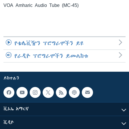
VOA Amharic Audio Tube (MC-45)
ቋንቋዎች
የቴሌቪዥን ፕሮግራሞችን ይዩ
የራዲዮ ፕሮግራሞችን ይመልከቱ
ይከተሉን
ቪኦኤ አማርኛ
ቪዲዮ