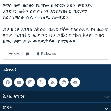
ሃማስ ስም ዝርዝሩ የዘገየው በቴክኒክ እክል ምክንያት
እንደሆነ ጠቅሶ ስምምነቱን እንደማከብር በድጋሚ
አረጋግጣለሁ ሲል መግለጫ አውጥቷል።
ይህ በዚህ እንዳለ አክራሪ ብሔርተኛው የእስራኤል የብሔራዊ
ጸጥታ ሚንስትር ኢታማር ቤን ጋቪር የተኩስ አቁም ውሉን
በመቃወም ሥራ መልቀቃቸው ተዘግቧል።
አጋሩ
Follow us
ይከተሉን
ቪኦኤ አማርኛ
ቪዲዮ