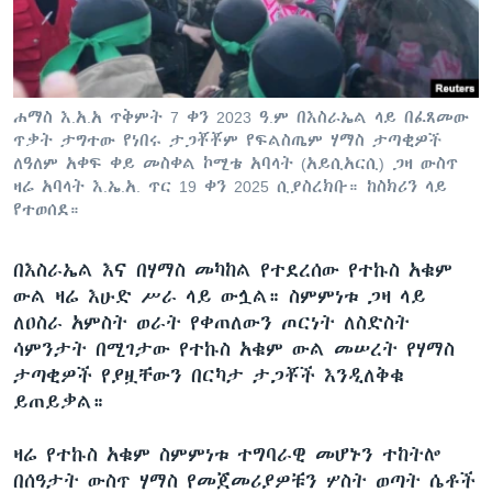
ቋንቋዎች
ሐማስ እ.አ.አ ጥቅምት 7 ቀን 2023 ዓ.ም በእስራኤል ላይ በፈጸመው
ጥቃት ታግተው የነበሩ ታጋቾቾም የፍልስጤም ሃማስ ታጣቂዎች
ለዓለም አቀፍ ቀይ መስቀል ኮሚቴ አባላት (አይሲአርሲ) ጋዛ ውስጥ
ዛሬ አባላት እ.ኤ.አ. ጥር 19 ቀን 2025 ሲያስረክቡ። ከስክሪን ላይ
የተወሰደ።
በእስራኤል እና በሃማስ መካከል የተደረሰው የተኩስ አቁም
ውል ዛሬ እሁድ ሥራ ላይ ውሏል። ስምምነቱ ጋዛ ላይ
ለዐስራ አምስት ወራት የቀጠለውን ጦርነት ለስድስት
ሳምንታት በሚገታው የተኩስ አቁም ውል መሠረት የሃማስ
ታጣቂዎች የያዟቸውን በርካታ ታጋቾች እንዲለቅቁ
ይጠይቃል።
ዛሬ የተኩስ አቁም ስምምነቱ ተግባራዊ መሆኑን ተከትሎ
በሰዓታት ውስጥ ሃማስ የመጀመሪያዎቹን ሦስት ወጣት ሴቶች