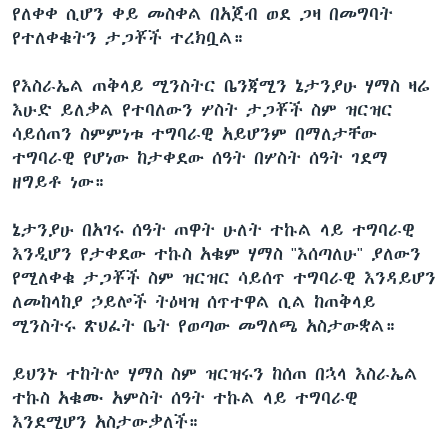
የለቀቀ ሲሆን ቀይ መስቀል በአጀብ ወደ ጋዛ በመግባት
የተለቀቁትን ታጋቾች ተረክቧል።
የእስራኤል ጠቅላይ ሚንስትር ቤንጃሚን ኔታንያሁ ሃማስ ዛሬ
እሁድ ይለቃል የተባለውን ሦስት ታጋቾች ስም ዝርዝር
ሳይሰጠን ስምምነቱ ተግባራዊ አይሆንም በማለታቸው
ተግባራዊ የሆነው ከታቀደው ሰዓት በሦስት ሰዓት ገደማ
ዘግይቶ ነው።
ኔታንያሁ በአገሩ ሰዓት ጠዋት ሁለት ተኩል ላይ ተግባራዊ
እንዲሆን የታቀደው ተኩስ አቁም ሃማስ "እሰጣለሁ" ያለውን
የሚለቀቁ ታጋቾች ስም ዝርዝር ሳይሰጥ ተግባራዊ እንዳይሆን
ለመከላከያ ኃይሎች ትዕዛዝ ሰጥተዋል ሲል ከጠቅላይ
ሚንስትሩ ጽህፈት ቤት የወጣው መግለጫ አስታውቋል።
ይህንኑ ተከትሎ ሃማስ ስም ዝርዝሩን ከሰጠ በኋላ እስራኤል
ተኩስ አቁሙ አምስት ሰዓት ተኩል ላይ ተግባራዊ
እንደሚሆን አስታውቃለች።