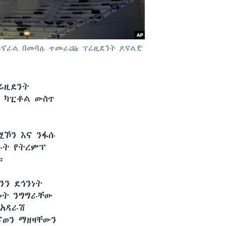
ቃዜ ይኖራል በመባሉ ተመራጩ ፕሬዚደንት ዶናልድ
ሬዚደንት
 ካፒቶል ውስጥ
ሚኾን እና ንፋሱ
ሉት የትረምፕ
።
ንን ደኅንነት
መት ንግግራቸው
 አዳራሽ
ናወን ማዘዛቸውን