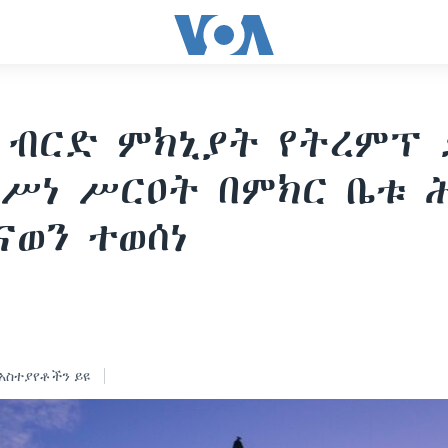
 ብርድ ምክኒያት የትረምፕ 
ሥነ ሥርዐት በምክር ቤቱ ሕ
ናወን ተወሰነ
5
አስተያየቶችን ይዩ