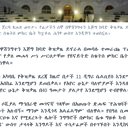
ሕንፃው ጀርባ ጸሐይ ወጥታ። የፊታችን ሰኞ በዋሽንግተን እጅግ ከባድ ቅዝ
 ስቴትስ ምክር ቤት ካፒቶል ሕንፃ ውስጥ እንዲኾን ተወስኗል።
በዋሽንግተን እጅግ ከባድ ቅዝቃዜ ይኖራል በመባሉ ተመራጩ ፕ
 የቃለ መሐላ ሥነ ሥርዐታቸው የዩናይትድ ስቴትስ ምክር ቤት
ነዋል።
 አካባቢ የቅዝቃዜ ደረጃ ከዜሮ በታች 11 ዲግሪ ሴልሲየስ እንደ
 አስከፊ እንደሚሆን ይጠበቃል። የአየር ሁኔታ ባለሞያዎች እንዳ
አየር ሁኔታ ቅዝቃዜ በ40 ዓመታት ያልታየ እንደሚሆን ተብየዋል
 ሶሺያል ማኅበራዊ መገናኛ ገጻቸው በአወጡት ጽሑፍ "የሕዝባች
ነት አለብኝ። ማንም እንዲጎዳ አልፈልግም" ብለዋል። የበዓለ ሲ
ርዐቱ እና የሚደረጉት ሌሎች ንግግሮች በምክር ቤቱ ግዙፉ ክብ
ዳ" ውስጥ ታላላቅ እንግዶች እና ተሳታፊዎች በተገኙበት እንዲከ