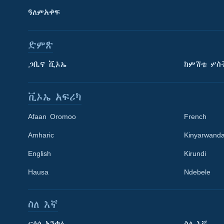
ዓለምአቀፍ
ድምጽ
ጋቢና ቪኦኤ
ከምሽቱ ሦስ
ቪኦኤ አፍሪካ
Afaan Oromoo
French
Amharic
Kinyarwand
English
Kirundi
Learning English
Hausa
Ndebele
ይከተሉን
ስለ እኛ