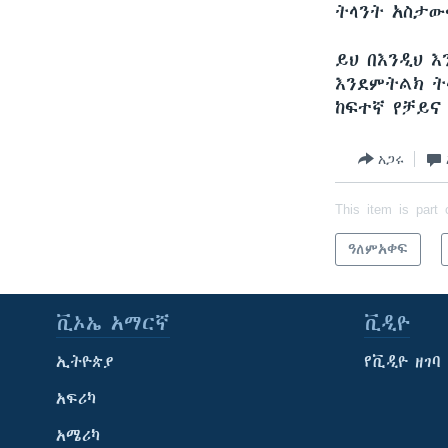
ትላንት አስታው
ይህ በእንዲህ 
እንደምትልክ ት
ከፍተኛ የቻይና
አጋሩ
This item is part 
ዓለምአቀፍ
ቪኦኤ አማርኛ
ቪዲዮ
ኢትዮጵያ
የቪዲዮ ዘገባ
አፍሪካ
አሜሪካ