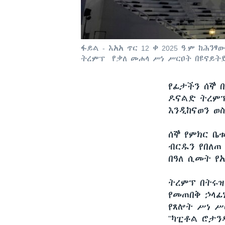
ፋይል - እአአ ጥር 12 ቀ 2025 ዓ.ም ከ
ትረምፕ የቃለ መሐላ ሥነ ሥርዐት በዩናይትድ
የፊታችን ሰኞ 
ዶናልድ ትረምፕ
እንዲከናወን ወስ
ሰኞ የምክር ቤቱ
ብርዱን የበለጠ
በዓለ ሲመት የ
ትረምፕ በትሩዝ
የመጠበቅ ኃላፊ
የጸሎት ሥነ ሥ
"ካፒቶል ሮታን