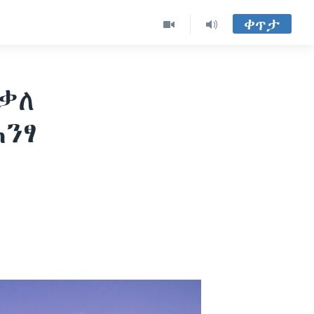
ቀጥታ
ቃለ
ንፃ