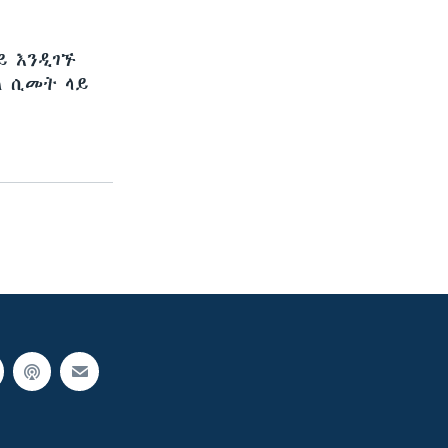
ይ እንዲገኙ
ለ ሲመት ላይ