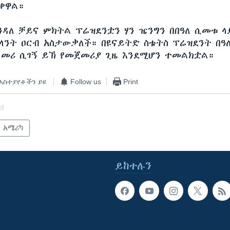
ቀዋል።
እንዳለ ቻይና ምክትል ፕሬዝደንቷን ሃን ዤንግን በበዓለ ሲመቱ ላ
ላንት ዐርብ አስታውቃለች። በዩናይትድ ስቴትስ ፕሬዝደንት በዓ
 መሪ ሲገኝ ይኽ የመጀመሪያ ጊዜ እንደሚሆን ተመልክቷል።
አስተያየቶችን ይዩ
Follow us
Print
of
አሜሪካ
ይከተሉን