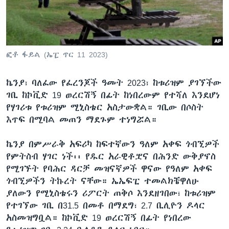
ቋንቋዎች
ፎቶ ፋይል (ኤፒ ጥር 11 2023)
ኬንያ፣ ባለፈው የፈረንጆች ዓመት 2023፣ ከቱሪዝም ያገኘችው
ገቢ ከኮቪድ 19 ወረርሽኝ በፊት ከነበረውም የተሻለ እንደሆነ
የሃገሪቱ የቱሪዝም ሚኒስቴር አስታውቋል። ገቢው በሶስት
እጥፍ በሚባል መጠን ማደጉም ተነግሯል።
ኬንያ በምሥራቅ አፍሪካ ከፍተኛውን ዓለም አቀፍ ጎብኚዎች
የምትስብ ሃገር ነች፡፡ የዱር አራዊቶቿና በሕንድ ውቅያኖስ
የሚገኙት የባሕር ዳርቻ መዝናኛዎች ዋናው የዓለም አቀፍ
ጎብኚዎችን ትኩረት ናቸው። ኤኤፍፒ ተመልክቼዋለሁ
ያለውን የሚኒስቴሩን ሪፖርት ጠቅሶ እንደዘገበው፣ ከቱሪዝም
የተገኘው ገቢ በ31.5 በመቶ በማደግ፣ 2.7 ቢሊዮን ዶላር
አስመዝግቧል። ከኮቪድ 19 ወረርሽኝ በፊት የነበረው