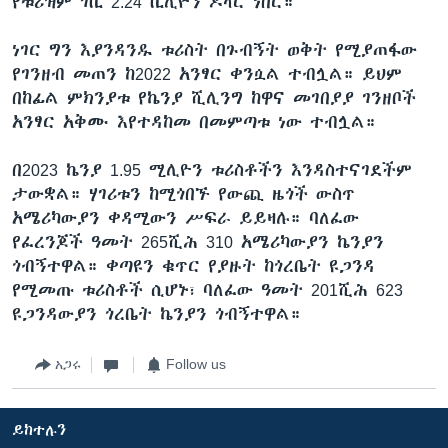
የቱሪዝም ገቢ 2.24 ቢሊዮን ዶላር ነበር።
ነገር ግን እያንዳንዱ ቱሪስት በጉብኝት ወቅት የሚያጠፋው
የገንዘብ መጠን ከ2022 አንፃር ቀንሷል ተብሏል። ይህም
በከፊል ምክንያቱ የኬንያ ሺሊንግ ከዋና መገበያያ ገንዘቦች
አንፃር አቅሙ እየተዳከመ በመምጣቱ ነው ተብሏል።
በ2023 ኬንያ 1.95 ሚሊዮን ቱሪስቶችን እንዳስተናገደችም
ታውቋል። ሃገሪቱን ከሚጎበኙ የውጪ ዜጎች ውስጥ
አሜሪካውያን ቀዳሚውን ሥፍራ ይይዛሉ። ባለፈው
የፈረንጆች ዓመት 265ሺሕ 310 አሜሪካውያን ኬንያን
ጎብኝተዋል። ቀጣዩን ቁጥር የያዙት ከጎረቤት ዩጋንዳ
የሚመጡ ቱሪስቶች ሲሆኑ፣ ባለፈው ዓመት 201ሺሕ 623
ዩጋንዳውያን ጎረቤት ኬንያን ጎብኝተዋል።
አጋሩ
Follow us
ይከተሉን