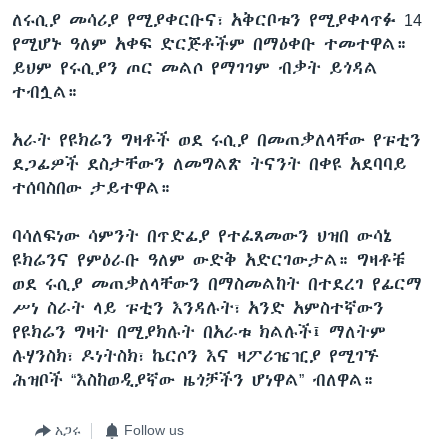
ለሩሲያ መሳሪያ የሚያቀርቡና፣ አቅርቦቱን የሚያቀላጥፉ 14
የሚሆኑ ዓለም አቀፍ ድርጅቶችም በማዕቀቡ ተመተዋል።
ይህም የሩሲያን ጦር መልሶ የማገገም ብቃት ይጎዳል
ተብሏል።
አራት የዩክሬን ግዛቶች ወደ ሩሲያ በመጠቃለላቸው የፑቲን
ደጋፊዎች ደስታቸውን ለመግልጽ ትናንት በቀዩ አደባባይ
ተሰባስበው ታይተዋል።
ባሳለፍነው ሳምንት በጥድፊያ የተፈጸመውን ህዝበ ውሳኔ
ዩክሬንና የምዕራቡ ዓለም ውድቅ አድርገውታል። ግዛቶቹ
ወደ ሩሲያ መጠቃለላቸውን በማስመልከት በተደረገ የፊርማ
ሥነ ስራት ላይ ፑቲን እንዳሉት፣ አንድ አምስተኛውን
የዩክሬን ግዛት በሚያክሉት በአራቱ ክልሉች፤ ማለትም
ሉሃንስክ፣ ዶነትስክ፣ ኬርሶን እና ዛፖሪዤዢያ የሚገኙ
ሕዝቦች “እስከወዲያኛው ዜጎቻችን ሆነዋል” ብለዋል።
አጋሩ
Follow us