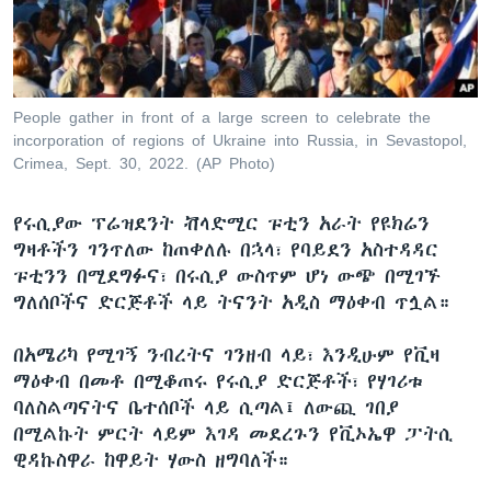
ቋንቋዎች
People gather in front of a large screen to celebrate the
incorporation of regions of Ukraine into Russia, in Sevastopol,
Crimea, Sept. 30, 2022. (AP Photo)
የሩሲያው ፕሬዝደንት ቭላድሚር ፑቲን አራት የዩክሬን
ግዛቶችን ገንጥለው ከጠቀለሉ በኋላ፣ የባይደን አስተዳዳር
ፑቲንን በሚደግፉና፣ በሩሲያ ውስጥም ሆነ ውጭ በሚገኙ
ግለሰቦችና ድርጅቶች ላይ ትናንት አዲስ ማዕቀብ ጥሏል።
በአሜሪካ የሚገኝ ንብረትና ገንዘብ ላይ፣ እንዲሁም የቪዛ
ማዕቀብ በመቶ በሚቆጠሩ የሩሲያ ድርጅቶች፣ የሃገሪቱ
ባለስልጣናትና ቤተሰቦች ላይ ሲጣል፤ ለውጪ ገበያ
በሚልኩት ምርት ላይም እገዳ መደረጉን የቪኦኤዋ ፓትሲ
ዊዳኩስዋራ ከዋይት ሃውስ ዘግባለች።