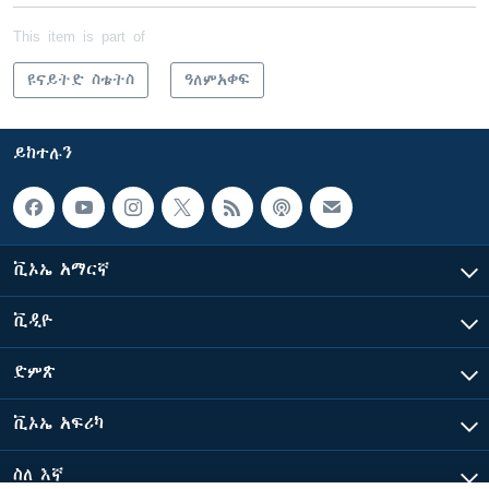
This item is part of
ዩናይትድ ስቴትስ
ዓለምአቀፍ
ይከተሉን
ቪኦኤ አማርኛ
ቪዲዮ
ድምጽ
ቪኦኤ አፍሪካ
ስለ እኛ