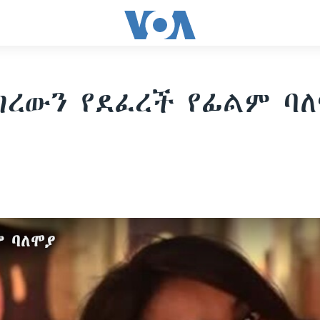
ገረውን የደፈረች የፊልም ባ
ም ባለሞያ