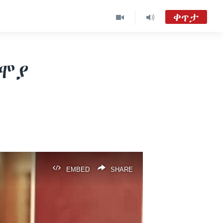
ቀጥታ
ከምሽቱ 3:00 የአማርኛ ዜና
TVMC09
ለሞያ
ዐርብ፡-ከምሽቱ ሦስት ሰዓት የአማርኛ ዜና
VOA Amharic Audio Tube
EMBED
SHARE