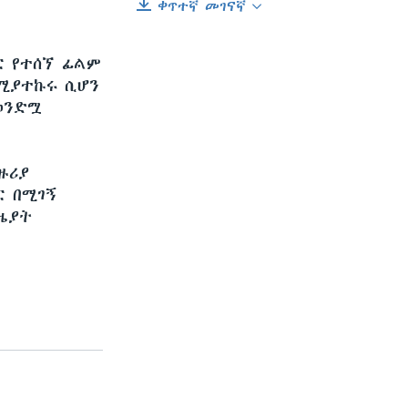
ቀጥተኛ መገናኛ
EMBED
SHARE
ር የተሰኘ ፊልም
የሚያተኩሩ ሲሆን
ወንድሟ
ዙሪያ
ር በሚገኝ
ዜያት