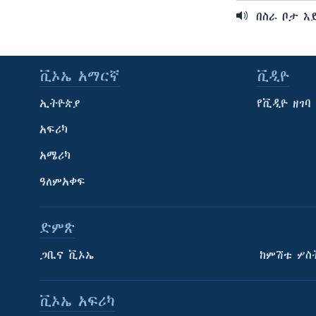
በስራ ቦታ እ
ቪኦኤ አማርኛ
ቪዲዮ
ኢትዮጵያ
የቪዲዮ ዘገባ
አፍሪካ
አሜሪካ
ዓለምአቀፍ
ድምጽ
ጋቢና ቪኦኤ
ከምሽቱ ሦስ
ቪኦኤ አፍሪካ