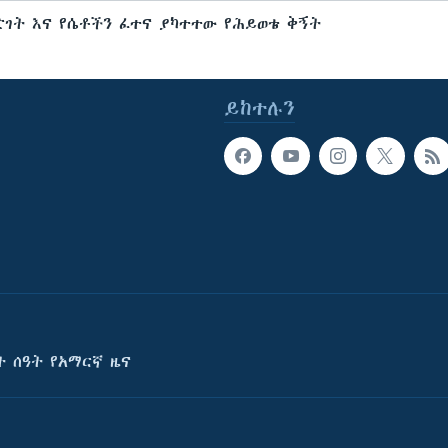
ድገት እና የሴቶችን ፈተና ያካተተው የሕይወቴ ቅኝት
ይከተሉን
ት ሰዓት የአማርኛ ዜና