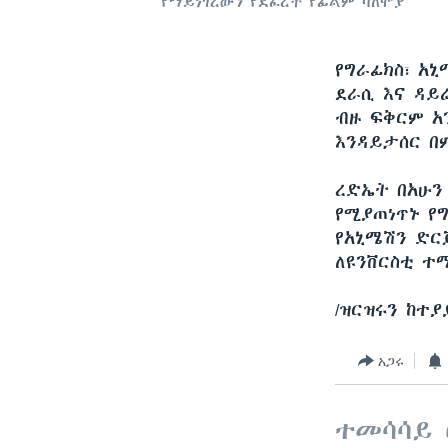
የማይነገረውን የደፈረች የፊልም ባለሞያ
የግራፊክስ፣ አ
ደራሲ እና ዳይ
ብዙ ፍቅርም አ
እንዳይታሰር በ
ረድኤት በአሁን 
የሚያጠነጥኑ የ
የአኒሜሽን ድር
ለዩንቨርስቲ ተ
/ዝርዝሩን ከተ
አጋሩ
ተመሳሳይ 