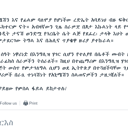
ኒሜሽን እና የፊልም ባለሞያ የሆነችው ረድኤት አባይነህ ብዙ ፍቅ
ሬክተርም ናት። አብዛኛውን ጊዜ ስራዎቿ በጾታ እኩልነት ላይ 
ንዲት ታናሽ ወንድሟ የጎረቤት ሴት ልጅ የደፈረ፣ ታላቅ እህት 
ምታደርገው ትግል እና በሕሊና ጥያቄዋ ዙሪያ ያተኩራል።
ሰዓት ነዋሪነቷ በእንግሊዝ ሃገር ሲሆን የተለያዩ በሴቶች መብት 
ግራፊክስ ስራዎችን ትሰራለች። ከዚህ በተጨማሪም በእንግሊዝ ሃገ
ጅት ውስጥ የምታገለግል ሲሆን ወደ ኢትዮጵያ በተጓዘችባቸው ጊ
ማሪዎች በራሷ ተነሳሽነት የአኒሜሽን ስልጠናዎችን ታዘጋጃለች።
ያያይዘው የምስል ፋይል ይከታተሉ/
Follow us
Print
ርእስ