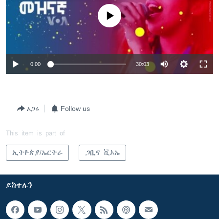
No media source currently available
0:00
30:03
አጋሩ
Follow us
This item is part of
ኢትዮጵያ/ኤርትራ
ጋቢና ቪኦኤ
ይከተሉን