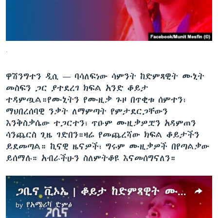
ቋንቋዎች
.
ዋሽንግተን ዲሲ —
ባሳለፍነው ሳምንት ከድምጻዊት ሙኒት
መስፍን ጋር ያተደረገ ክፍል አንድ ቆይታ
ተዳምጧል።የሙኒትን የሙዚቃ ጉዞ በጥቂቱ ሰምተን፣
ማህበረሰባዊ ንቃት ለማምጣት የምታደርጋቸውን
እንቅስቃሴው ተጋርተን፣ ጥዑም ሙዚቃዎቿን አዳምጠን
ሳንጨርስ ጊዜ ገድበን።ዛሬ የመጨረሻው ክፍል ቆይታችን
ይደመጣል። ኪናዊ ዜናዎች፣ ግሩም ሙዚቃዎች በየጣልቃው
ይሰማሉ። አብራችሁን ስለምትቆዩ እናመሰግናለን።
ጋቢና ቪኦኤ | ቆይታ ከድምጻዊት ሙኒት መስፍን ጋር -የመጨረሻ ክፍል
by
የአሜሪካ ድምፅ