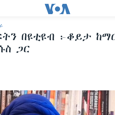
ራ
ትን በዩቲዩብ ፦ቆይታ ከማ
ሱስ ጋር