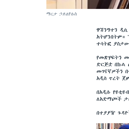
ማርታ ኃይለየሱስ
ዋሽንግተን ዲ
አትሆንበትም። 
ተሳትፎ ያስታ
የመጽሃፍትን መ
ድርጅቷ በኩል 
መገናኛዎችን በ
አዲስ ጥረት ጀ
በአዲሱ የዩቲዩ
ለአድማጮች ታሰ
በተያያዥ ጉዳዮ