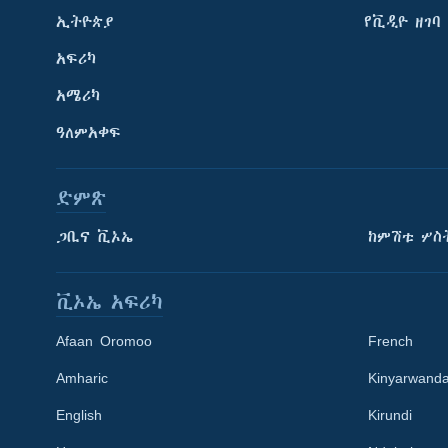
ኢትዮጵያ
የቪዲዮ ዘገባ
አፍሪካ
አሜሪካ
ዓለምአቀፍ
ድምጽ
ጋቢና ቪኦኤ
ከምሽቱ ሦስ
ቪኦኤ አፍሪካ
Afaan Oromoo
French
Amharic
Kinyarwand
English
Kirundi
Learning English