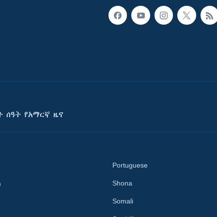
ት ሰዓት የአማርኛ ዜና
Portuguese
a
Shona
Somali