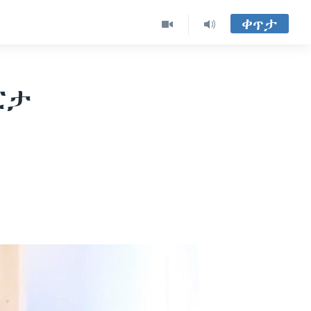
ቀጥታ
ርታ