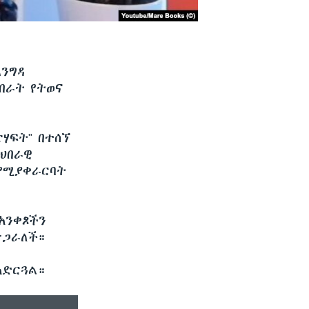
እንግዳ
በራት የትወና
ሃፍት" በተሰኘ
ማህበራዊ
 የሚያቀራርባት
አንቀጾችን
ታጋራለች።
አድርጓል።