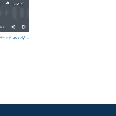
D
SHARE
6:41
ቀጥተኛ መገናኛ
SHARE