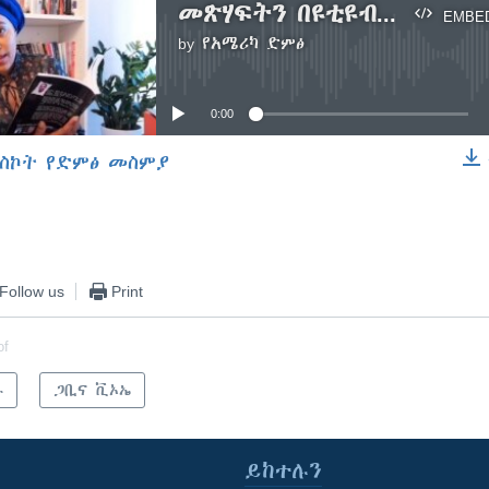
መጽሃፍትን በዩቲዩብ ፦ቆይታ ከማርታ ኃይለየሱስ ጋር
EMBE
by
የአሜሪካ ድምፅ
No media source currently available
0:00
ስኮት የድምፅ መስምያ
EMBED
Follow us
Print
of
ራ
ጋቢና ቪኦኤ
ይከተሉን