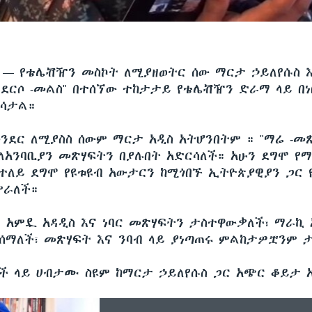
ሲ —
የቴሌቭዥን መስኮት ለሚያዘወትር ሰው ማርታ ኃይለየሱስ 
"ደርሶ -መልስ" በተሰኘው ተከታታይ የቴሌቭዥን ድራማ ላይ በነ
ውሳታል።
ንደር ለሚያስስ ሰውም ማርታ አዲስ አትሆንበትም ። "ማሬ -መጽ
ለአንባቢያን መጽሃፍትን በያሉበት አድርሳለች። አሁን ደግሞ የ
ተለይ ደግሞ የዩቱዩብ አውታርን ከሚጎበኙ ኢትዮጵያዊያን ጋር
ምራለች።
ብ አምዷ አዳዲስ እና ነባር መጽሃፍትን ታስተዋውቃለች፣ ማራኪ 
ማለች፣ መጽሃፍት እና ንባብ ላይ ያነጣጠሩ ምልከታዎቿንም 
ች ላይ ሀብታሙ ስዩም ከማርታ ኃይለየሱስ ጋር አጭር ቆይታ 