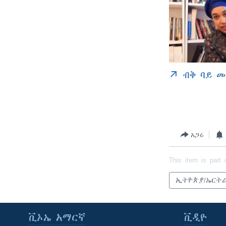
ብቅ ባይ መ
አጋሩ
This item is part 
ኢትዮጵያ/ኤርት
ቪኦኤ አማርኛ
ቪዲዮ