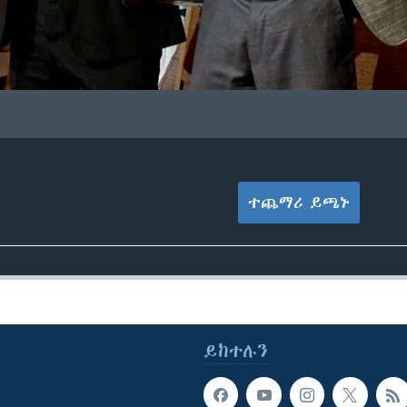
ተጨማሪ ይጫኑ
ይከተሉን