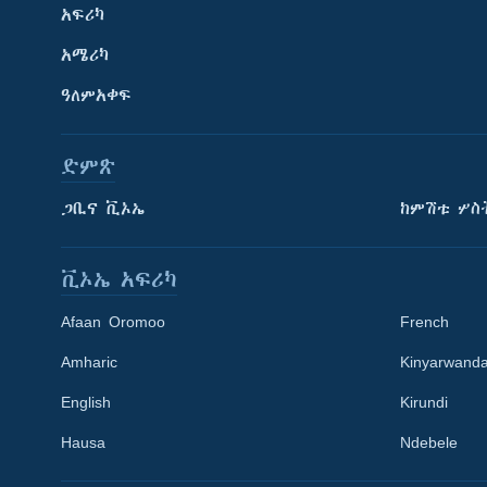
አፍሪካ
አሜሪካ
ዓለምአቀፍ
ድምጽ
ጋቢና ቪኦኤ
ከምሽቱ ሦስ
ቪኦኤ አፍሪካ
Afaan Oromoo
French
Amharic
Kinyarwand
English
Kirundi
Learning English
Hausa
Ndebele
ይከተሉን