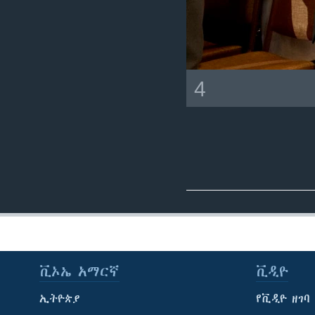
4
ቪኦኤ አማርኛ
ቪዲዮ
ኢትዮጵያ
የቪዲዮ ዘገባ