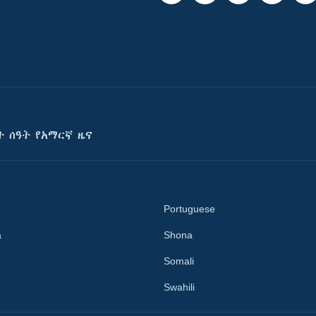
ት ሰዓት የአማርኛ ዜና
Portuguese
a
Shona
Somali
Swahili