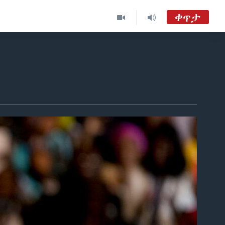
ቀጥታ
ከምሽቱ 3:00 የአማርኛ ዜና
TVMC09
ዐርብ፡-ከምሽቱ ሦስት ሰዓት የአማርኛ ዜና
VOA Amharic Audio Tube