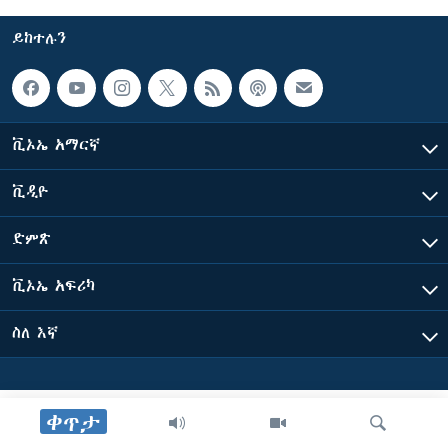
ይከተሉን
ቋንቋዎች
ቪኦኤ አማርኛ
ቪዲዮ
ድምጽ
ቪኦኤ አፍሪካ
ስለ እኛ
ቀጥታ