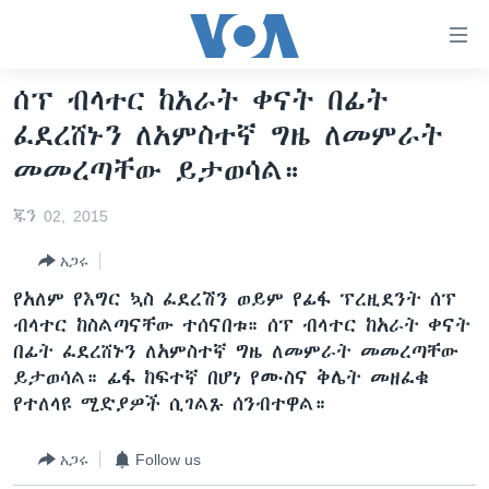
በቀላሉ
የመሥሪያ
ማገናኛዎች
ሰፕ ብላተር ከአራት ቀናት በፊት
ዜና
ወደ
ፈደረሸኑን ለአምስተኛ ግዜ ለመምራት
ዋናው
ኑሮ በጤንነት
ኢትዮጵያ
መመረጣቸው ይታወሳል።
ይዘት
ጋቢና ቪኦኤ
እለፍ
አፍሪካ
ጁን 02, 2015
ወደ
ከምሽቱ ሦስት ሰዓት የአማርኛ ዜና
ዓለምአቀፍ
ዋናው
አጋሩ
ቪዲዮ
ይዘት
አሜሪካ
የአለም የእግር ኳስ ፈደረሽን ወይም የፊፋ ፕረዚደንት ሰፕ
እለፍ
የፎቶ መድብሎች
መካከለኛው ምሥራቅ
ብላተር ከስልጣናቸው ተሰናበቱ። ሰፕ ብላተር ከአራት ቀናት
ወደ
ክምችት
በፊት ፈደረሸኑን ለአምስተኛ ግዜ ለመምራት መመረጣቸው
ዋናው
ይታወሳል። ፊፋ ከፍተኛ በሆነ የሙስና ቅሌት መዘፈቁ
ይዘት
የተለላዩ ሚድያዎች ሲገልጹ ሰንብተዋል።
እለፍ
Learning English
አጋሩ
Follow us
ይከተሉን