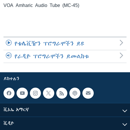
VOA Amharic Audio Tube (MC-45)
ቋንቋዎች
የቴሌቪዥን ፕሮግራሞችን ይዩ
የራዲዮ ፕሮግራሞችን ይመልከቱ
ይከተሉን
ቪኦኤ አማርኛ
ቪዲዮ