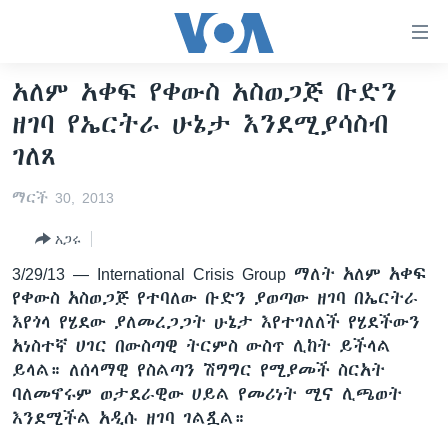
በቀላሉ
የመሥሪያ
ማገናኛዎች
አለም አቀፍ የቀውስ አስወጋጅ ቡድን
ዜና
ወደ
ዘገባ የኤርትራ ሁኔታ እንደሚያሳስብ
ዋናው
ኑሮ በጤንነት
ኢትዮጵያ
ገለጸ
ይዘት
ጋቢና ቪኦኤ
እለፍ
አፍሪካ
ማርች 30, 2013
ወደ
ከምሽቱ ሦስት ሰዓት የአማርኛ ዜና
ዓለምአቀፍ
ዋናው
አጋሩ
ቪዲዮ
ይዘት
አሜሪካ
3/29/13 —
International Crisis Group ማለት አለም አቀፍ
እለፍ
የፎቶ መድብሎች
መካከለኛው ምሥራቅ
የቀውስ አስወጋጅ የተባለው ቡድን ያወጣው ዘገባ በኤርትራ
ወደ
ክምችት
እየጎላ የሄደው ያለመረጋጋት ሁኔታ እየተገለለች የሄደችውን
ዋናው
አነስተኛ ሀገር በውስጣዊ ትርምስ ውስጥ ሊከት ይችላል
ይዘት
ይላል። ለሰላማዊ የስልጣን ሽግግር የሚያመች ስርአት
እለፍ
Learning English
ባለመኖሩም ወታደራዊው ሀይል የመሪነት ሚና ሊጫወት
እንደሚችል አዲሱ ዘገባ ገልጿል።
ይከተሉን