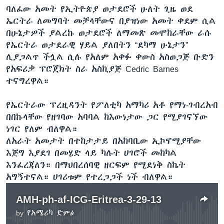
ባለፈው አመት የኢትዮጵያ ወታደሮች ሁለት ጊዜ ወደ
ኤርትራ ለመግባት መቻላቸውና በያዝነው አመት ቀደም ሲል
በሁኔታዎች ያልረኩ ወታደሮች ለማመጽ መሞከራቸው ራሱ
ቋንቋዎች
የኤርትራ ወታደራዊ ሃይል ያለበትን “ደካማ ሁኔታን”
ሊያጋልጥ ችሏል ሲሉ የአለም አቀፉ ቀውስ አስወጋጅ ቡድን
የአፍሪቃ ፕሮጀክት ስራ አስኪያጅ Cedric Barnes
ተናግረዋል።
የኤርትራው ፕረዚዳንት የፖለቲካ አማካሪ አቶ የማነ-ገብረአብ
በበኩላቸው የዘገባው አባባል ከእውነታው ጋር የሚያገናኘው
ነገር የለም ብለዋል።
ለአራት አመታት በተከታታይ በአከባቢው ኢኮኖሚያቸው
እጅግ እያደገ በመሄድ ላይ ካሉት ሀገሮች መከካል
እንፈረጃለን። በማህበረሰባዊ ዘርፍም የሚደነቅ ስኬት
አግኝተናል። ሀገሪቱም የተረጋጋች ነች ብለዋል።
AMH-ph-af-ICG-Eritrea-3-29-13
by
የአሜሪካ ድምፅ
No media source currently available