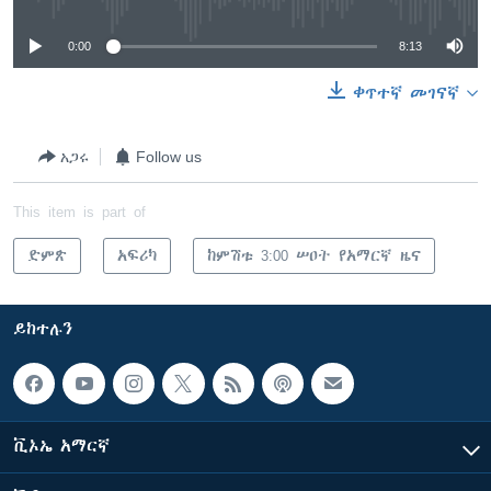
0:00
8:13
ቀጥተኛ መገናኛ
አጋሩ
Follow us
This item is part of
ድምጽ
አፍሪካ
ከምሽቱ 3:00 ሠዐት የአማርኛ ዜና
ይከተሉን
ቪኦኤ አማርኛ