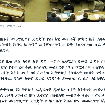
ቶች ምክር ቤት
ባበሩት መንግስታት ድርጅት የሰብአዊ መብቶች ምክር ቤት አባል
ቡብን የነበሩ ክሶችንና ዉንጀላዎችን ዉድቅ ያደረገ ነዉ ሲል
ዉቋል።
ሪያ ቤቱ ቃል አባይ አቶ ዲና ሙፍቲ ለአሜሪካ ድምጽ ራዲዮ 
 ሆና የተመረጠችዉ አስፈላጊ መስፈርቶትን በማሟላትዋ ብለዋል
አገሮች አንድ መቶ ሰባ ስምንቱ ኢትዮጵያ የሰብአዊ መብት ምክር
ገፋቸዉ ዓለም አቀፍ ድጋር እንዳላት ያመለክታል ሲሉ አክለዋ
ተቃዋሚዉ የኢትዮጵያ ፌዴራላዊ ዴሞክራሲያዊ አንድነት መድረ
ል አቀባ ዶክተር በየነ ጴጥሮስ በስብአዊ መብቶች ጥሰት የምትታ
በሩት መንግስታት ድርጅት ምክር ቤት አባል ሆና መመረጥዋ እ