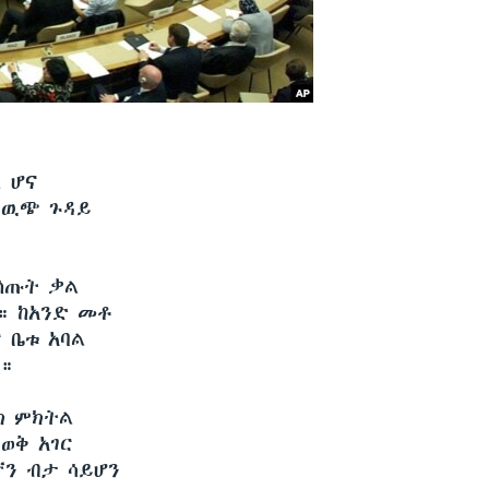
 ሆና
 የዉጭ ጉዳይ
በሰጡት ቃል
። ከአንድ መቶ
 ቤቱ አባል
ል።
ክ ምክትል
ወቅ አገር
ኛን ብታ ሳይሆን