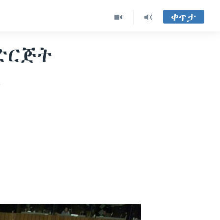
ቀጥታ
ድርጅት
ል