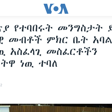
ያ የተባበሩት መንግስታት 
ዊ መብቶች ምክር ቤት አባ
ዉ አስፈላጊ መስፈርቶችን
ትዋ ነዉ ተባለ
12