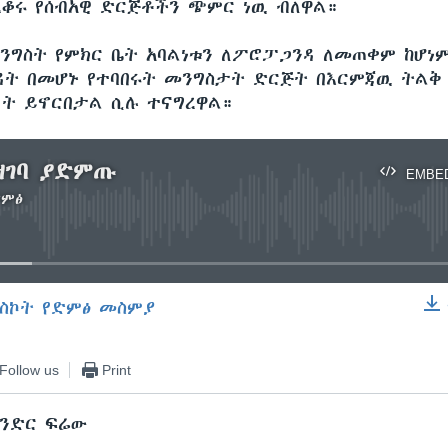
ቆሩ የሰብአዊ ድርጅቶችን ጭምር ነዉ ብለዋል።
ንግስት የምክር ቤት አባልነቱን ለፖሮፓጋንዳ ለመጠቀም ከሆነ
ዳት በመሆኑ የተባበሩት መንግስታት ድርጅት በእርምጃዉ ትልቅ
ት ይኖርበታል ሲሉ ተናግረዋል።
ዘገባ ያድምጡ
EMBE
ድምፅ
No media source currently available
ስኮት የድምፅ መስምያ
EMBED
Follow us
Print
ክንድር ፍሬው