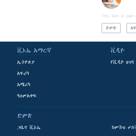
This item is part 
ድምጽ
አ
ቪኦኤ አማርኛ
ቪዲዮ
ኢትዮጵያ
የቪዲዮ ዘገባ
አፍሪካ
አሜሪካ
ዓለምአቀፍ
ድምጽ
ጋቢና ቪኦኤ
ከምሽቱ ሦስ