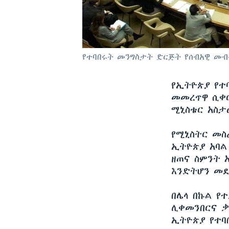
የተባበሩት መንግስታት ድርጅት የሰብአዊ መብ
የኢትዮጵያ የተ
መመረጥዋ ሲቀር
ሚኒስቴር አስታ
የሚኒስትር መስ
ኢትዮጵያ አባል
ዘጠና ስምንት 
እንድትሆን መደ
በሌላ በኩል የ
ሊቀመንበርና ቃ
ኢትዮጵያ የተባ