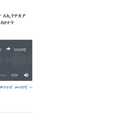
ም ለኢትዮጵያ
 ስህተት
D
SHARE
6:24
ቀጥተኛ መገናኛ
SHARE