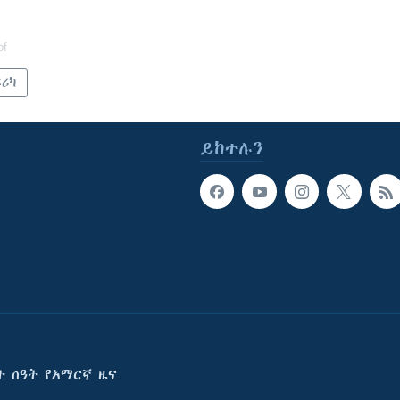
of
ፍሪካ
ይከተሉን
ት ሰዓት የአማርኛ ዜና