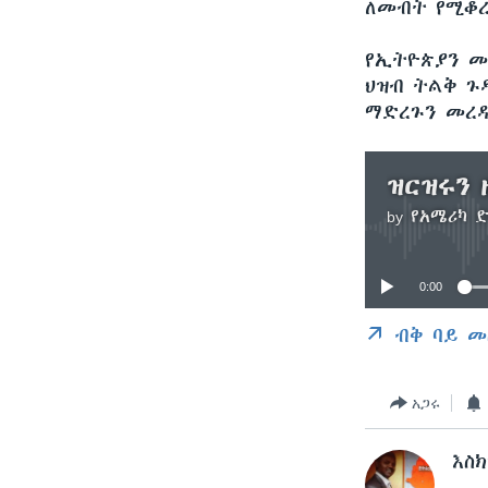
ለመብት የሚቆረ
የኢትዮጵያን መ
ህዝብ ትልቅ ጉ
ማድረጉን መረዳ
ዝርዝሩን 
by
የአሜሪካ 
0:00
ብቅ ባይ መ
አጋሩ
እስ