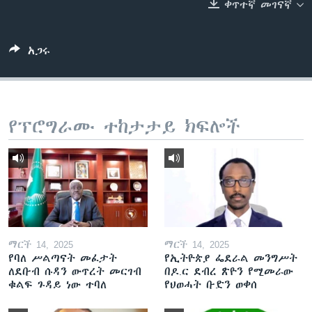
ቀጥተኛ መገናኛ
ቋንቋዎች
አጋሩ
የፕሮግራሙ ተከታታይ ክፍሎች
ማርች 14, 2025
ማርች 14, 2025
የባለ ሥልጣናት መፈታት
የኢትዮጵያ ፌደራል መንግሥት
ለደቡብ ሱዳን ውጥረት መርገብ
በዶ.ር ደብረ ጽዮን የሚመራው
ቁልፍ ጉዳይ ነው ተባለ
የህወሓት ቡድን ወቀሰ