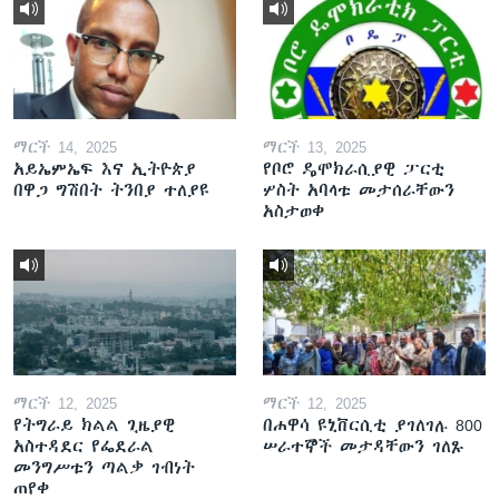
ማርች 14, 2025
ማርች 13, 2025
አይኤምኤፍ እና ኢትዮጵያ
የቦሮ ዴሞክራሲያዊ ፓርቲ
በዋጋ ግሽበት ትንበያ ተለያዩ
ሦስት አባላቱ መታሰራቸውን
አስታወቀ
ማርች 12, 2025
ማርች 12, 2025
የትግራይ ክልል ጊዜያዊ
በሐዋሳ ዩኒቨርሲቲ ያገለገሉ 800
አስተዳደር የፌደራል
ሠራተኞች መታዳቸውን ገለጹ
መንግሥቱን ጣልቃ ገብነት
ጠየቀ