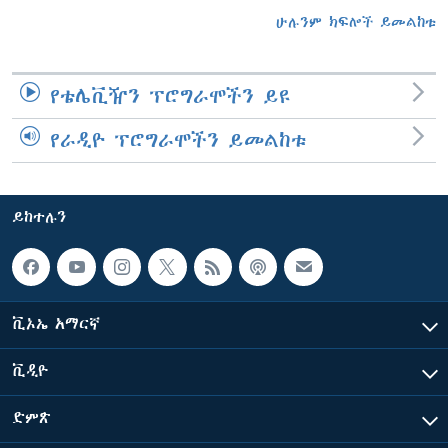
ሁሉንም ክፍሎች ይመልከቱ
የቴሌቪዥን ፕሮግራሞችን ይዩ
የራዲዮ ፕሮግራሞችን ይመልከቱ
ይከተሉን
ቪኦኤ አማርኛ
ቪዲዮ
ድምጽ