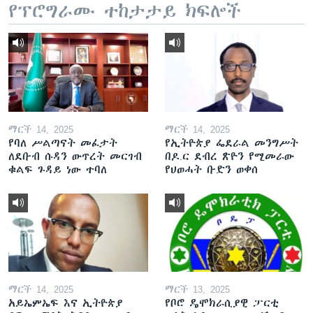
የፕሮግራሙ ተከታታይ ክፍሎች
ማርች 14, 2025
ማርች 14, 2025
የባለ ሥልጣናት መፈታት
የኢትዮጵያ ፌደራል መንግሥት
ለደቡብ ሱዳን ውጥረት መርገብ
በዶ.ር ደብረ ጽዮን የሚመራው
ቁልፍ ጉዳይ ነው ተባለ
የህወሓት ቡድን ወቀሰ
ማርች 14, 2025
ማርች 13, 2025
አይኤምኤፍ እና ኢትዮጵያ
የቦሮ ዴሞክራሲያዊ ፓርቲ