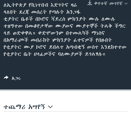
ቀጥተኛ መገናኛ
ለኢትዮጵያ የኪነጥበብ እድገትና ዛሬ
ላለበት ደረጃ መሰረት የጣሉት አንጋፋ
ቲያትር ቤቶች በኮሮና ቫይረስ ምክንያት ሙሉ ለሙሉ
ቋንቋዎች
ተዘግተው በመቆየታቸው ሙያውና ሙያተኞች ትልቅ ችግር
ላይ ወድቀዋል። ቀድሞውንም በተመልካች ማነስና
በአማራጮች መበራከት ምክንያት ፈተናዎች የበዙበት
የቲያትር ሙያ ኮሮና ይበልጥ አጣብቂኝ ውስጥ እንደከተተው
የቲያትር ቤት ሀላፊዎችና ባለሙያዎች ይገልፃሉ።
አጋሩ
ተጨማሪ አሣየኝ