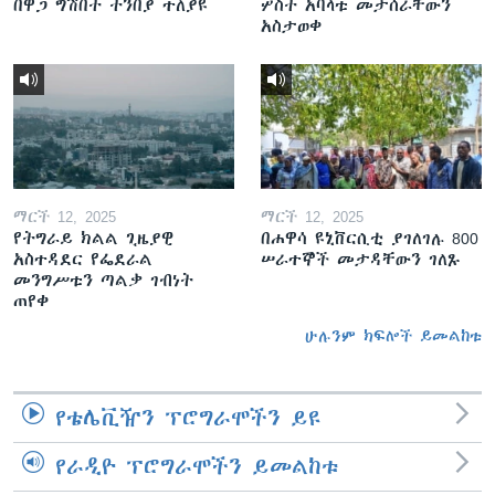
በዋጋ ግሽበት ትንበያ ተለያዩ
ሦስት አባላቱ መታሰራቸውን
አስታወቀ
ማርች 12, 2025
ማርች 12, 2025
የትግራይ ክልል ጊዜያዊ
በሐዋሳ ዩኒቨርሲቲ ያገለገሉ 800
አስተዳደር የፌደራል
ሠራተኞች መታዳቸውን ገለጹ
መንግሥቱን ጣልቃ ገብነት
ጠየቀ
ሁሉንም ክፍሎች ይመልከቱ
የቴሌቪዥን ፕሮግራሞችን ይዩ
የራዲዮ ፕሮግራሞችን ይመልከቱ