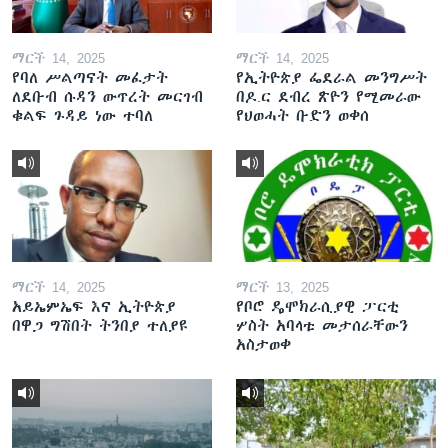
ማርች 14, 2025
ማርች 14, 2025
የባለ ሥልጣናት መፈታት
የኢትዮጵያ ፌደራል መንግሥት
ለደቡብ ሱዳን ውጥረት መርገብ
በዶ.ር ደብረ ጽዮን የሚመራው
ቁልፍ ጉዳይ ነው ተባለ
የህወሓት ቡድን ወቀሰ
ማርች 14, 2025
ማርች 13, 2025
አይኤምኤፍ እና ኢትዮጵያ
የቦሮ ዴሞክራሲያዊ ፓርቲ
በዋጋ ግሽበት ትንበያ ተለያዩ
ሦስት አባላቱ መታሰራቸውን
አስታወቀ