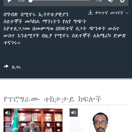
0:00
7:09
ቀጥተኛ መገናኛ
በግብጽ በሚኖሩ ኢትዮጵያዊያን
ስደተኞች መካከል ማንነትን የለየ ግጭት
ቋንቋዎች
እየተደጋጋመ በመምጣቱ በከፍተኛ ስጋት ጭንቀት ውስጥ
ውስጥ እንደሚገኙ በዚያ የሚኖሩ ስደተኞች ለአሜሪካ ድምጽ
ተናገሩ።
አጋሩ
የፕሮግራሙ ተከታታይ ክፍሎች