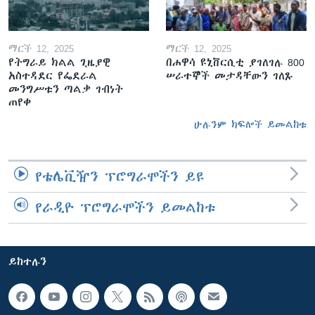
ማርች 12, 2025
ማርች 12, 2025
የትግራይ ክልል ጊዜያዊ
በሐዋሳ ዩኒቨርሲቲ ያገለገሉ 800
አስተዳደር የፌደራል
ሠራተኞች መታዳቸውን ገለጹ
መንግሥቱን ጣልቃ ገብነት
ጠየቀ
ሁሉንም ክፍሎች ይመልከቱ
የቴሌቪዥን ፕሮግራሞችን ይዩ
የራዲዮ ፕሮግራሞችን ይመልከቱ
ይከተሉን