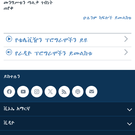
መንግሥቱን ጣልቃ ገብነት
ጠየቀ
ሁሉንም ክፍሎች ይመልከቱ
የቴሌቪዥን ፕሮግራሞችን ይዩ
የራዲዮ ፕሮግራሞችን ይመልከቱ
ይከተሉን
ቪኦኤ አማርኛ
ቪዲዮ