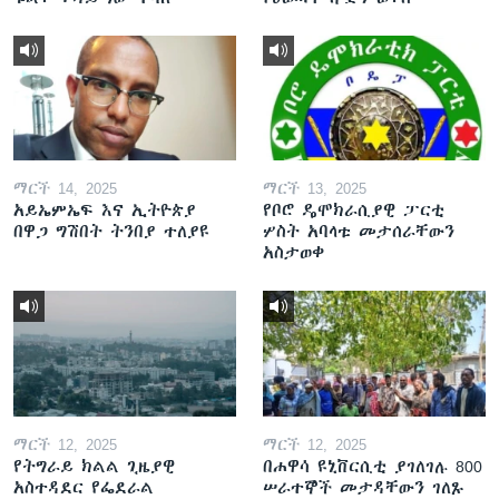
ማርች 14, 2025
ማርች 13, 2025
አይኤምኤፍ እና ኢትዮጵያ
የቦሮ ዴሞክራሲያዊ ፓርቲ
በዋጋ ግሽበት ትንበያ ተለያዩ
ሦስት አባላቱ መታሰራቸውን
አስታወቀ
ማርች 12, 2025
ማርች 12, 2025
የትግራይ ክልል ጊዜያዊ
በሐዋሳ ዩኒቨርሲቲ ያገለገሉ 800
አስተዳደር የፌደራል
ሠራተኞች መታዳቸውን ገለጹ