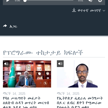
0:00
5:01
ቀጥተኛ መገናኛ
ቋንቋዎች
አጋሩ
የፕሮግራሙ ተከታታይ ክፍሎች
ማርች 14, 2025
ማርች 14, 2025
የባለ ሥልጣናት መፈታት
የኢትዮጵያ ፌደራል መንግሥት
ለደቡብ ሱዳን ውጥረት መርገብ
በዶ.ር ደብረ ጽዮን የሚመራው
ቁልፍ ጉዳይ ነው ተባለ
የህወሓት ቡድን ወቀሰ