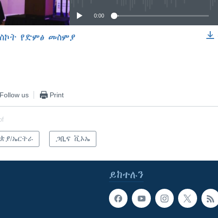
0:00
ስኮት የድምፅ መስምያ
EMBED
Follow us
Print
of
ጵያ/ኤርትራ
ጋቢና ቪኦኤ
ይከተሉን