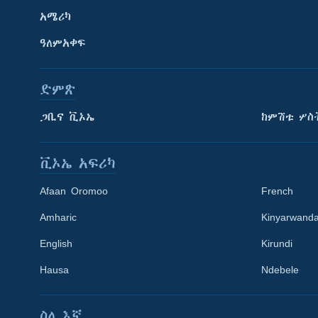
አሜሪካ
ዓለምአቀፍ
ድምጽ
ጋቢና ቪኦኤ
ከምሽቱ ሦስ
ቪኦኤ አፍሪካ
Afaan Oromoo
French
Amharic
Kinyarwand
English
Kirundi
Learning English
Hausa
Ndebele
ይከተሉን
ስለ እኛ