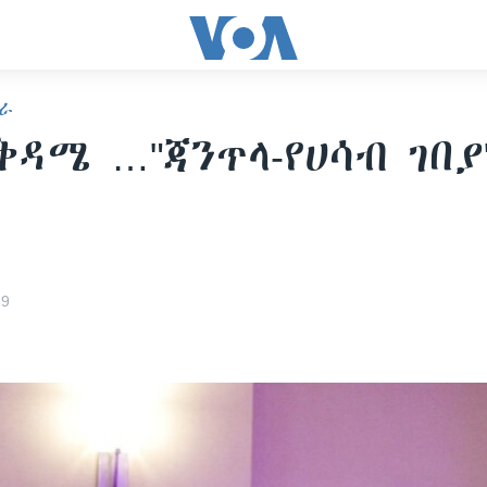
ራ
ቅዳሜ …"ጃንጥላ-የሀሳብ ገበያ
19