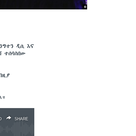
ሺንግተን ዲሲ እና
 ተሰባስበው
በዚያ
ል።
D
SHARE