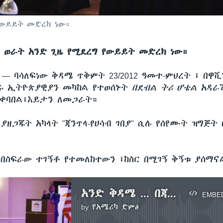
 የውይይት መድረክ ነው።
ስት ወራት አንድ ጊዜ የሚደረግ የውይይት መድረክ ነው።
ሲ —
ባሳለፍነው ቅዳሜ ጥቅምት 23/2012 ዓመተ-ምህረት ፤ በዋ
ሩ ኢትዮጵያዊያን መካከል የተወሰኑት
በደብል ትሪ ሆቴል
አዳራሽ
መቀባበል፤እይታን ለመጋራት።
ያዘጋጁት አካላት "ጃንጥላ-የሀሳብ ገበያ" ሲሉ የሰየሙት ዝግጅት 
በስፍራው ተገኝቶ የተመለከተውን ፤ከስር በሚገኝ ቅኝቱ ያሰማና
አንድ ቅዳሜ ... በጃንጥላ ፤«የሀሳብ ገበያ» ውስጥ
EMBE
by
የአሜሪካ ድምፅ
No media source currently available