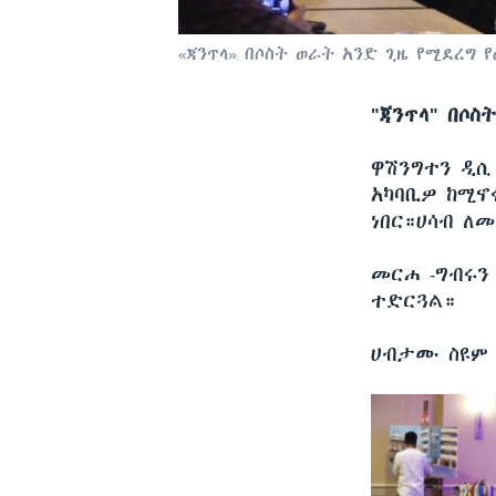
«ጃንጥላ» በሶስት ወራት አንድ ጊዜ የሚደረግ
"ጃንጥላ" በሶ
ዋሽንግተን ዲ
አካባቢዎ ከሚኖ
ነበር።ሀሳብ ለ
መርሐ -ግብሩን 
ተድርጓል።
ሀብታሙ ስዩም 