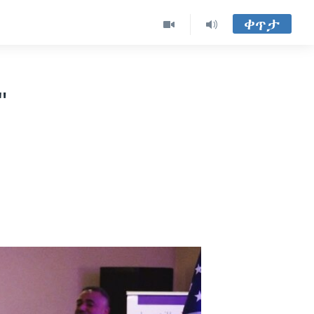
ቀጥታ
"