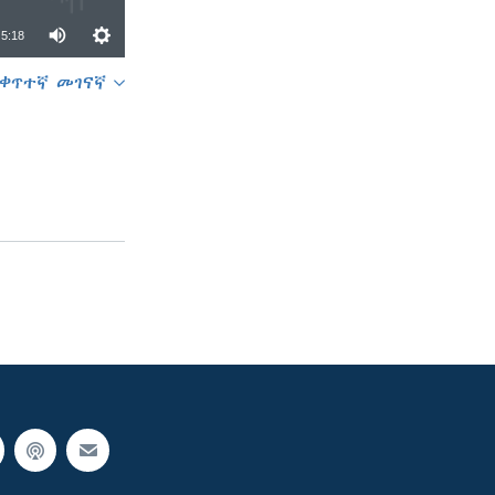
5:18
ቀጥተኛ መገናኛ
SHARE