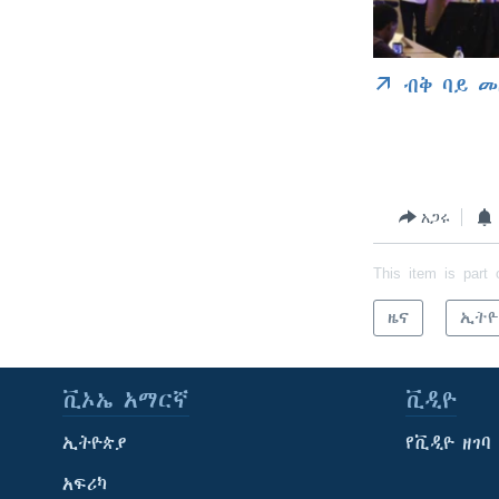
ብቅ ባይ መ
አጋሩ
This item is part 
ዜና
ኢትዮ
ቪኦኤ አማርኛ
ቪዲዮ
ኢትዮጵያ
የቪዲዮ ዘገባ
አፍሪካ