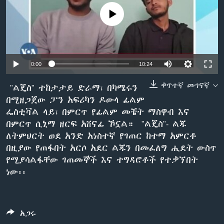
No media source currently available
ቋንቋዎች
Auto
0:00
10:24
240p
ቀጥተኛ መገናኛ
"ልጄስ" ተከታታይ ድራማ፣ በካሜሩን
በሚዘጋጀው ፓን አፍሪካን ዶውላ ፊልም
360p
ፌስቲቫል ላይ፣ በምርጥ የፊልም መቼት ማስዋብ እና
480p
Auto
240p
360p
480p
በምርጥ ሲኒማ ዘርፍ አሸናፊ ኾኗል። "ልጄስ"- ልጁ
ለትምህርት ወደ አንድ አነስተኛ የገጠር ከተማ አምርቶ
720p
720p
1080p
በዚያው የጠፋበት አርሶ አደር ልጁን በመፈለግ ሒደት ውስጥ
1080p
የሚያሳልፋቸው ገጠመኞች እና ተግዳሮቶች የተቃኘበት
ነው፡፡
አጋሩ