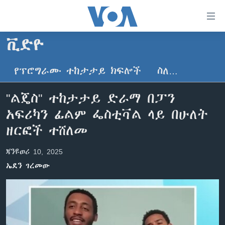
በቀላሉ
የመሥሪያ
ማገናኛዎች
ቪድዮ
ዜና
ወደ
ዋናው
የፕሮግራሙ ተከታታይ ክፍሎች
ስለ…
ኑሮ በጤንነት
ኢትዮጵያ
ይዘት
ጋቢና ቪኦኤ
እለፍ
አፍሪካ
"ልጄስ" ተከታታይ ድራማ በፓን
ወደ
ከምሽቱ ሦስት ሰዓት የአማርኛ ዜና
ዓለምአቀፍ
አፍሪካን ፊልም ፌስቲቫል ላይ በሁለት
ዋናው
ቪዲዮ
ይዘት
አሜሪካ
ዘርፎች ተሸለመ
እለፍ
የፎቶ መድብሎች
መካከለኛው ምሥራቅ
ወደ
ጃንዩወሪ 10, 2025
ክምችት
ዋናው
ኤደን ገረመው
ይዘት
እለፍ
Learning English
ይከተሉን