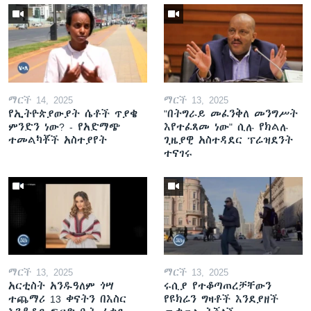
ማርች 14, 2025
ማርች 13, 2025
የኢትዮጵያውያት ሴቶች ጥያቄ
"በትግራይ መፈንቅለ መንግሥት
ምንድን ነው? - የአድማጭ
እየተፈጸመ ነው" ሲሉ የክልሉ
ተመልካቾች አስተያየት
ጊዜያዊ አስተዳደር ፕሬዝደንት
ተናገሩ
ማርች 13, 2025
ማርች 13, 2025
አርቲስት አንዱዓለም ጎሣ
ሩሲያ የተቆጣጠረቻቸውን
ተጨማሪ 13 ቀናትን በእስር
የዩክሬን ግዛቶች እንደያዘች