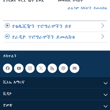
እንዲቆይ ፍርድ ቤት ፈቀደ
መቀጠል ትሻለች
ሁሉንም ክፍሎች ይመልከቱ
የቴሌቪዥን ፕሮግራሞችን ይዩ
የራዲዮ ፕሮግራሞችን ይመልከቱ
ይከተሉን
ቪኦኤ አማርኛ
ቪዲዮ
ድምጽ