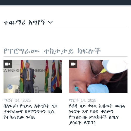
ተጨማሪ አሣየኝ
የፕሮግራሙ ተከታታይ ክፍሎች
ማርች 14, 2025
ማርች 14, 2025
በአፍሪካ የኅይል አቅርቦት ላይ
የቆዳ ላይ ቀላል እብጠት መሰል
ያተኮረውና በዋሽንግተን ዲሲ
ነገሮች እና የቆዳ ቀለምን
የተካሔደው ጉባኤ
የሚለውጡ ምልክቶች ለጤና
ያሳስቡ ይኾን?